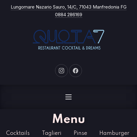
New
Lungomare Nazario Sauro, 14/C, 71043 Manfredonia FG
CL
0884 286169
New Window
New Window
NAVIGATION
Menu
Cocktails
Taglieri
Pinse
Hamburger